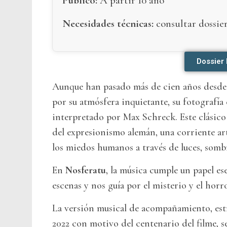
Público:
A partir 10 año
Necesidades técnicas:
consultar dossier
Dossier
Aunque han pasado más de cien años desde s
por su atmósfera inquietante, su fotografía
interpretado por Max Schreck. Este clásico
del expresionismo alemán, una corriente art
los miedos humanos a través de luces, somb
En
Nosferatu
, la música cumple un papel ese
escenas y nos guía por el misterio y el horro
La versión musical de acompañamiento, es
2022 con motivo del centenario del filme, s