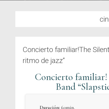
ci
Concierto familiar!The Silen
ritmo de jazz”
Concierto familiar!
Band “Slapstic
Duración:
60min.