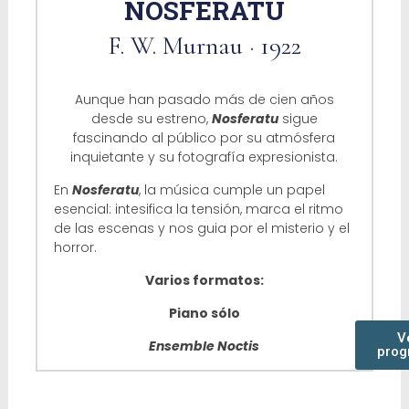
NOSFERATU
F. W. Murnau · 1922
Aunque han pasado más de cien años
desde su estreno,
Nosferatu
sigue
fascinando al público por su atmósfera
inquietante y su fotografía expresionista.
En
Nosferatu
, la música cumple un papel
esencial: intesifica la tensión, marca el ritmo
de las escenas y nos guia por el misterio y el
horror.
Varios formatos:
Piano sólo
V
Ensemble Noctis
prog