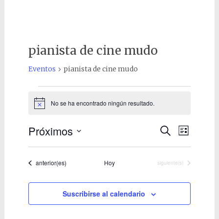
pianista de cine mudo
Eventos
pianista de cine mudo
Eventos
No se ha encontrado ningún resultado.
Aviso
Próximos
Navegaci
Naveg
Buscar
Lista
Selecciona
de
de
la
vistas
búsqueda
Eventos
anterior(es)
Hoy
Eventos
siguiente(s)
fecha.
de
y
Event
Suscribirse al calendario
vistas
de