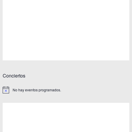
Eventos
Conciertos
No hay eventos programados.
Aviso