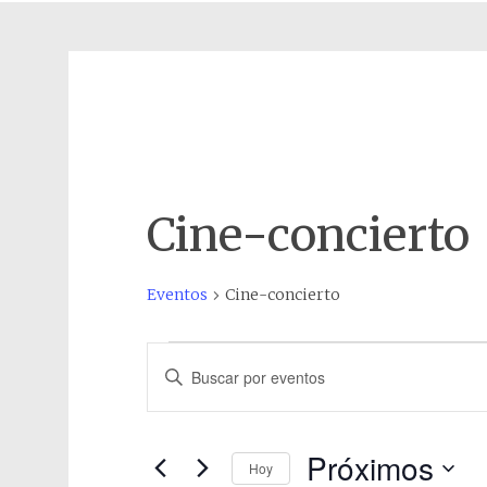
Cine-concierto
Eventos
Cine-concierto
Eventos
Navegación
Introduce
de
la
palabra
búsqueda
clave.
Próximos
y
Hoy
Busca