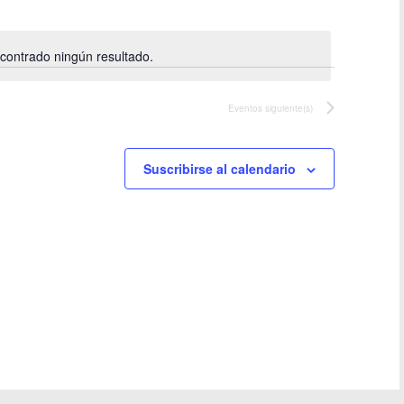
Evento
contrado ningún resultado.
Aviso
Eventos
siguiente(s)
Suscribirse al calendario