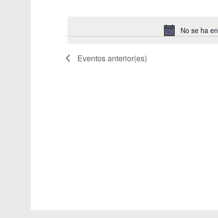
Eventos
vistas
Selecciona
para
la
de
la
fecha.
No se ha en
Eventos
palabra
clave.
Eventos
anterior(es)