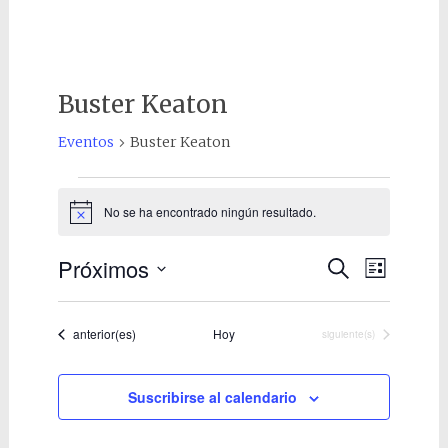
Buster Keaton
Eventos
Buster Keaton
Eventos
No se ha encontrado ningún resultado.
Aviso
Próximos
Navegaci
Naveg
Buscar
Lista
Selecciona
de
de
la
vistas
búsqueda
Eventos
anterior(es)
Hoy
Eventos
siguiente(s)
fecha.
de
y
Event
Suscribirse al calendario
vistas
de