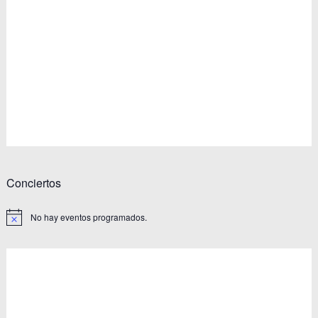
Eventos
Conciertos
No hay eventos programados.
Aviso